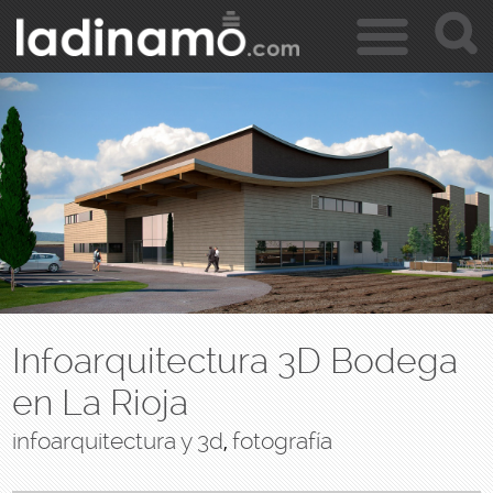
c
Jump to navigation
a
r
Infoarquitectura 3D Bodega
en La Rioja
infoarquitectura y 3d
fotografía
,