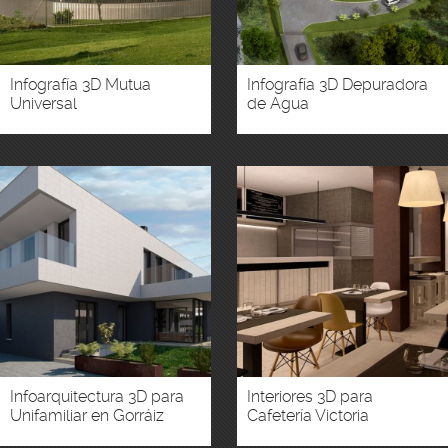
Infografía 3D Mutua
Infografía 3D Depuradora
Universal
de Agua
Infoarquitectura 3D para
Interiores 3D para
Unifamiliar en Gorráiz
Cafetería Victoria