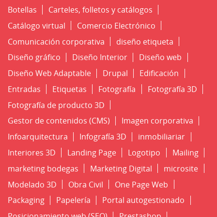
Botellas
Carteles, folletos y catálogos
Catálogo virtual
Comercio Electrónico
Comunicación corporativa
diseño etiqueta
Diseño gráfico
Diseño Interior
Diseño web
Diseño Web Adaptable
Drupal
Edificación
Entradas
Etiquetas
Fotografía
Fotografía 3D
Fotografía de producto 3D
Gestor de contenidos (CMS)
Imagen corporativa
Infoarquitectura
Infografía 3D
inmobiliariar
Interiores 3D
Landing Page
Logotipo
Mailing
marketing bodegas
Marketing Digital
microsite
Modelado 3D
Obra Civil
One Page Web
Packaging
Papelería
Portal autogestionado
Posicionamiento web (SEO)
Prestashop