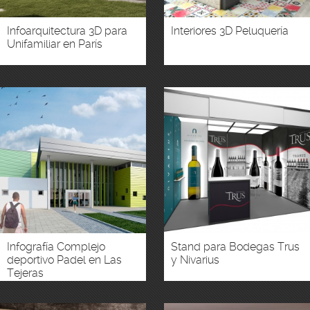
Infoarquitectura 3D para
Interiores 3D Peluquería
Unifamiliar en París
Infografía Complejo
Stand para Bodegas Trus
deportivo Padel en Las
y Nivarius
Tejeras