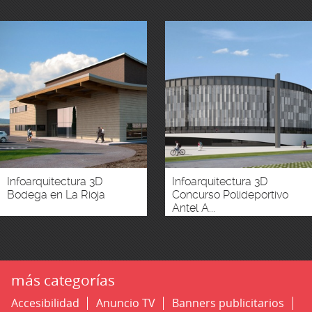
Infoarquitectura 3D
Infoarquitectura 3D
Bodega en La Rioja
Concurso Polideportivo
Antel A...
más categorías
Accesibilidad
Anuncio TV
Banners publicitarios