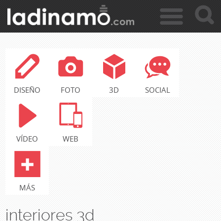
c
Jump to navigation
a
r
DISEÑO
FOTO
3D
SOCIAL
VÍDEO
WEB
MÁS
interiores 3d