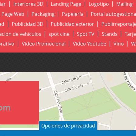
iar
Interiores 3D
Landing Page
Logotipo
Mailing
 Page Web
Packaging
Papelería
Portal autogestion
ad
Publicidad 3D
Publicidad exterior
Publirreportaj
ación de vehiculos
spot cine
Spot TV
Stands
Tarje
ratívo
Vídeo Promocional
Vídeo Youtube
Vino
W
Opciones de privacidad