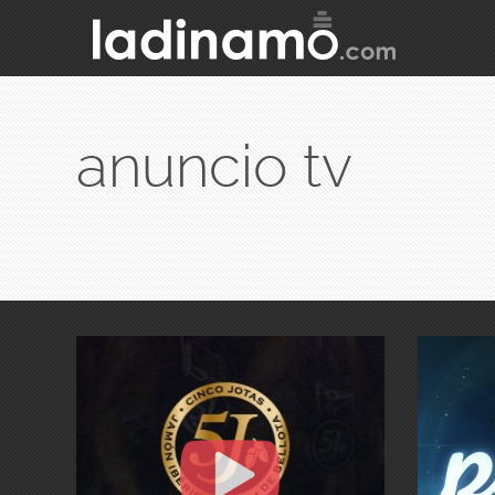
anuncio tv
a
n