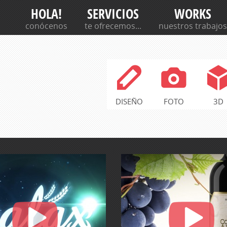
c
Jump to navigation
HOLA!
SERVICIOS
WORKS
a
conócenos
te ofrecemos...
nuestros trabajos
r
DISEÑO
FOTO
3D