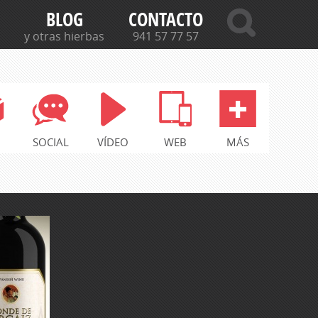
BLOG
CONTACTO
y otras hierbas
941 57 77 57
SOCIAL
VÍDEO
WEB
MÁS