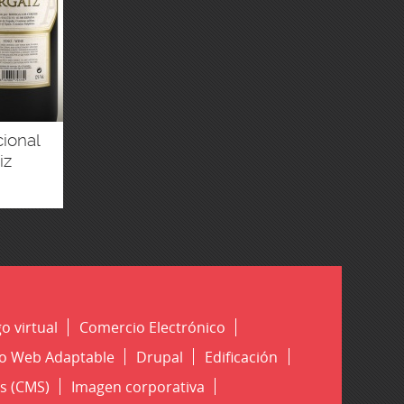
ional
iz
ra
IO TV
o virtual
Comercio Electrónico
o Web Adaptable
Drupal
Edificación
s (CMS)
Imagen corporativa