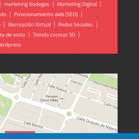
marketing bodegas
Marketing Digital
ado
Posicionamiento web (SEO)
e
Recreación Virtual
Redes Sociales
ta de visita
Tienda cocinas 3D
ordpress