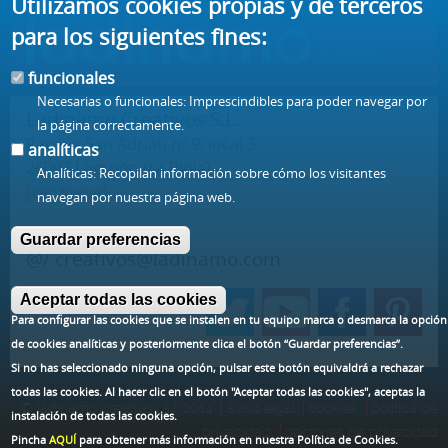
Utilizamos cookies propias y de terceros
para los siguientes fines:
funcionales
Necesarias o funcionales: Imprescindibles para poder navegar por
Ladinamo Creativos S.L.
la página correctamente.
Parque San Adrián nº 9, local 3
analíticas
26007 Logroño (La Rioja) -
Analíticas: Recopilan información sobre cómo los visitantes
[ver mapa]
navegan por nuestra página web.
t/ 941 57 77 57
Guardar preferencias
@/
creativos@ladinamo.com
Aceptar todas las cookies
Para configurar las cookies que se instalen en tu equipo marca o desmarca la opción
de cookies analíticas y posteriormente clica el botón “Guardar preferencias”.
Si no has seleccionado ninguna opción, pulsar este botón equivaldrá a rechazar
todas las cookies. Al hacer clic en el botón
"Aceptar todas las cookies"
, aceptas la
© ladinamo creativos s.l. 2014
aviso legal
cookies
política de
instalación de todas las cookies.
privacidad
opciones de privacidad
Pincha
AQUÍ
para obtener más información en nuestra Política de Cookies.