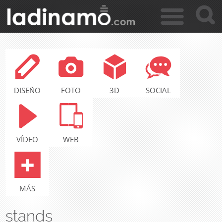
c
Jump to navigation
a
r
DISEÑO
FOTO
3D
SOCIAL
VÍDEO
WEB
MÁS
stands