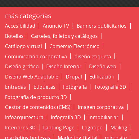
más categorías
Accesibilidad
Anuncio TV
Banners publicitarios
Botellas
Carteles, folletos y catálogos
Catálogo virtual
Comercio Electrónico
Comunicación corporativa
diseño etiqueta
Diseño gráfico
Diseño Interior
Diseño web
Diseño Web Adaptable
Drupal
Edificación
Entradas
Etiquetas
Fotografía
Fotografía 3D
Fotografía de producto 3D
Gestor de contenidos (CMS)
Imagen corporativa
Infoarquitectura
Infografía 3D
inmobiliariar
Interiores 3D
Landing Page
Logotipo
Mailing
marketing bodegas
Marketing Digital
microsite