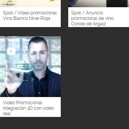
Spot / Vídeo promocional
Spot / Anuncio
Vino Blanco Nivei Rioja
promocional de vino
Conde de Argaiz
Video Promocional
integración 3D con video
real