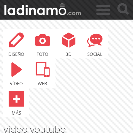
c
Jump to navigation
a
r
DISEÑO
FOTO
3D
SOCIAL
VÍDEO
WEB
MÁS
vídeo youtube