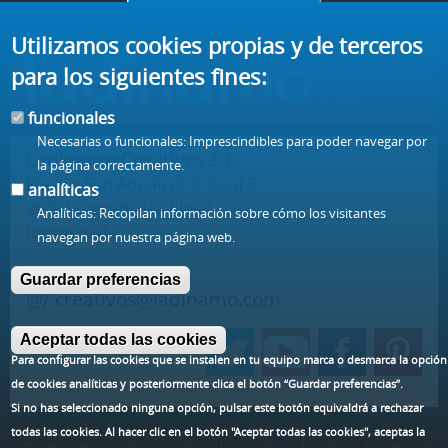
Utilizamos cookies propias y de terceros
para los siguientes fines:
funcionales
Necesarias o funcionales: Imprescindibles para poder navegar por
Ladinamo Creativos S.L.
la página correctamente.
Parque San Adrián nº 9, local 3
analíticas
26007 Logroño (La Rioja) -
Analíticas: Recopilan información sobre cómo los visitantes
[ver mapa]
navegan por nuestra página web.
t/ 941 57 77 57
Guardar preferencias
@/
creativos@ladinamo.com
Aceptar todas las cookies
Para configurar las cookies que se instalen en tu equipo marca o desmarca la opción
de cookies analíticas y posteriormente clica el botón “Guardar preferencias”.
Si no has seleccionado ninguna opción, pulsar este botón equivaldrá a rechazar
todas las cookies. Al hacer clic en el botón
"Aceptar todas las cookies"
, aceptas la