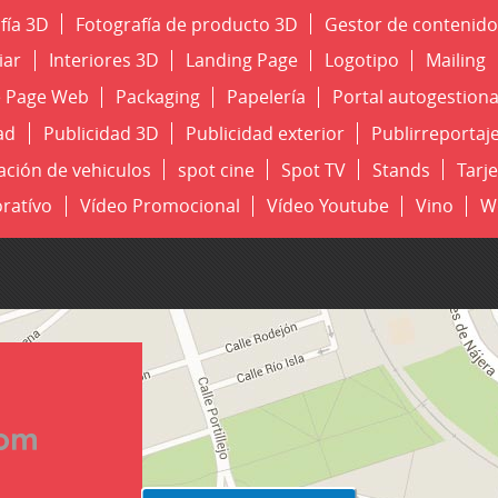
fía 3D
Fotografía de producto 3D
Gestor de contenido
iar
Interiores 3D
Landing Page
Logotipo
Mailing
 Page Web
Packaging
Papelería
Portal autogestion
ad
Publicidad 3D
Publicidad exterior
Publirreportaj
ación de vehiculos
spot cine
Spot TV
Stands
Tarje
ratívo
Vídeo Promocional
Vídeo Youtube
Vino
W