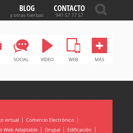
BLOG
CONTACTO
y otras hierbas
941 57 77 57
SOCIAL
VÍDEO
WEB
MÁS
o virtual
Comercio Electrónico
o Web Adaptable
Drupal
Edificación