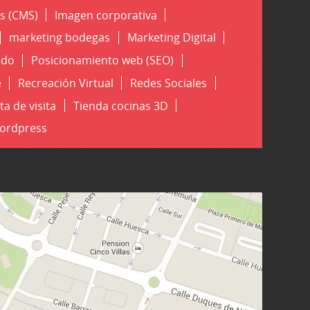
s (CMS)
Imagen corporativa
marketing bodegas
Marketing Digital
ado
Posicionamiento web (SEO)
e
Recreación Virtual
Redes Sociales
ta de visita
Tienda cocinas 3D
ordpress