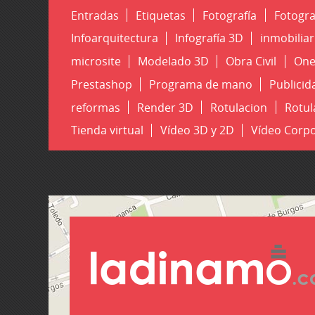
n
Entradas
Etiquetas
Fotografía
Fotogra
Infoarquitectura
Infografía 3D
inmobiliar
d
microsite
Modelado 3D
Obra Civil
One
i
Prestashop
Programa de mano
Publicid
reformas
Render 3D
Rotulacion
Rotul
n
Tienda virtual
Vídeo 3D y 2D
Vídeo Corpo
g
p
a
g