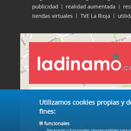
publicidad
realidad aumentada
re
tiendas virtuales
TVE La Rioja
utili
Ladinamo Creativos S
Utilizamos cookies propias y d
Parque San Adrián nº 9, local 3
fines:
26007 Logroño (La Rioja) -
[ver ma
funcionales
t/ 941 57 77 57
Necesarias o funcionales: Imprescindibles para 