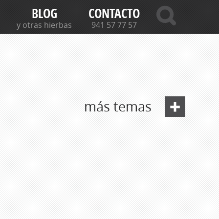
BLOG
CONTACTO
y otras hierbas
941 57 77 57
más temas