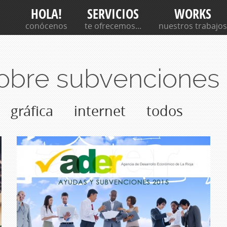
c
Jump to navigation
HOLA!
SERVICIOS
WORKS
a
conócenos
te ofrecemos...
nuestros trabajos
r
sobre subvenciones
gráfica
internet
todos