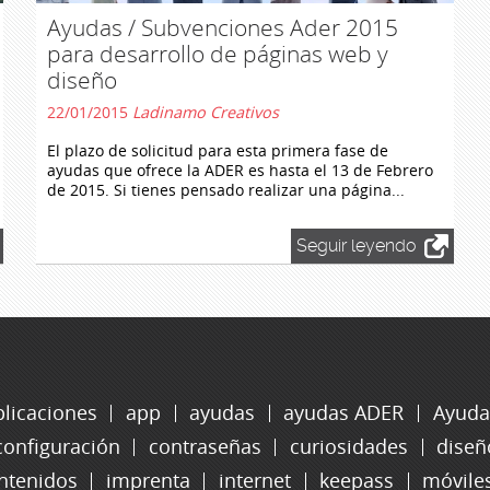
Ayudas / Subvenciones Ader 2015
para desarrollo de páginas web y
diseño
22/01/2015
Ladinamo Creativos
El plazo de solicitud para esta primera fase de
ayudas que ofrece la ADER es hasta el 13 de Febrero
de 2015. Si tienes pensado realizar una página...
Seguir leyendo
plicaciones
app
ayudas
ayudas ADER
Ayuda
configuración
contraseñas
curiosidades
diseñ
ntenidos
imprenta
internet
keepass
móvile