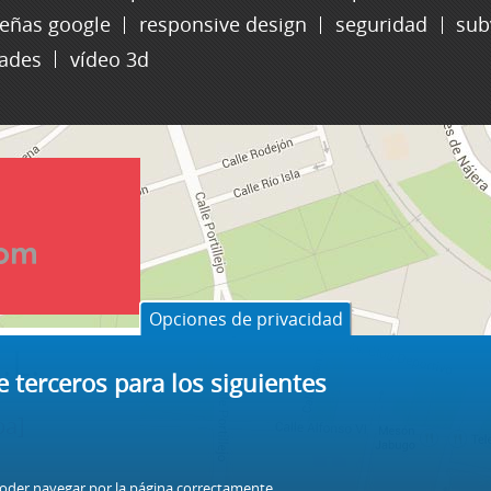
señas google
responsive design
seguridad
sub
dades
vídeo 3d
Opciones de privacidad
.L.
e terceros para los siguientes
pa]
poder navegar por la página correctamente.