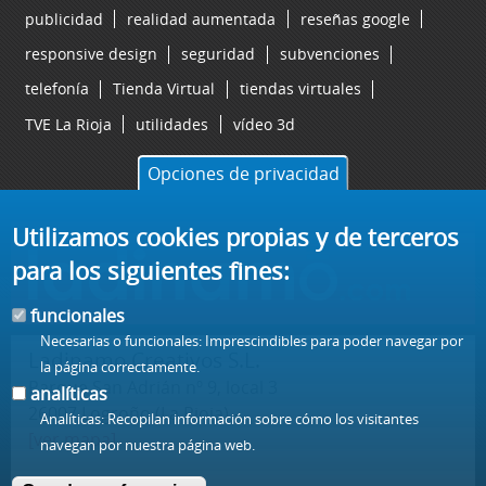
publicidad
realidad aumentada
reseñas google
responsive design
seguridad
subvenciones
telefonía
Tienda Virtual
tiendas virtuales
TVE La Rioja
utilidades
vídeo 3d
Opciones de privacidad
Utilizamos cookies propias y de terceros
para los siguientes fines:
funcionales
Necesarias o funcionales: Imprescindibles para poder navegar por
Ladinamo Creativos S.L.
la página correctamente.
Parque San Adrián nº 9, local 3
analíticas
26007 Logroño (La Rioja) -
Analíticas: Recopilan información sobre cómo los visitantes
[ver mapa]
navegan por nuestra página web.
t/ 941 57 77 57