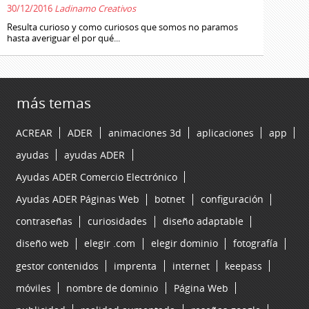
30/12/2016
Ladinamo Creativos
Resulta curioso y como curiosos que somos no paramos
hasta averiguar el por qué...
más temas
ACREAR
ADER
animaciones 3d
aplicaciones
app
ayudas
ayudas ADER
Ayudas ADER Comercio Electrónico
Ayudas ADER Páginas Web
botnet
configuración
contraseñas
curiosidades
diseño adaptable
diseño web
elegir .com
elegir dominio
fotografía
gestor contenidos
imprenta
internet
keepass
móviles
nombre de dominio
Página Web