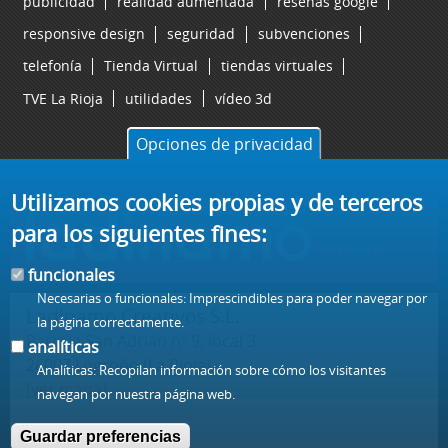
publicidad
realidad aumentada
reseñas google
responsive design
seguridad
subvenciones
telefonía
Tienda Virtual
tiendas virtuales
TVE La Rioja
utilidades
vídeo 3d
Opciones de privacidad
Utilizamos cookies propias y de terceros
para los siguientes fines:
funcionales
Necesarias o funcionales: Imprescindibles para poder navegar por
Ladinamo Creativos S.L.
la página correctamente.
Parque San Adrián nº 9, local 3
analíticas
26007 Logroño (La Rioja) -
Analíticas: Recopilan información sobre cómo los visitantes
[ver mapa]
navegan por nuestra página web.
t/ 941 57 77 57
Guardar preferencias